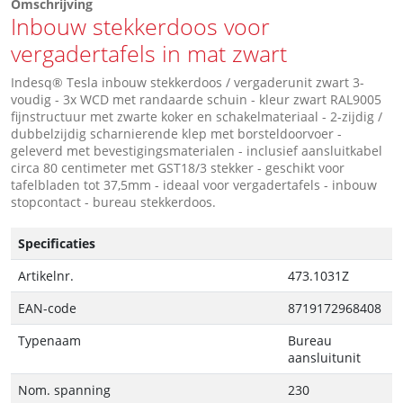
Omschrijving
Inbouw stekkerdoos voor
vergadertafels in mat zwart
Indesq® Tesla inbouw stekkerdoos / vergaderunit zwart 3-
voudig - 3x WCD met randaarde schuin - kleur zwart RAL9005
fijnstructuur met zwarte koker en schakelmateriaal - 2-zijdig /
dubbelzijdig scharnierende klep met borsteldoorvoer -
geleverd met bevestigingsmaterialen - inclusief aansluitkabel
circa 80 centimeter met GST18/3 stekker - geschikt voor
tafelbladen tot 37,5mm - ideaal voor vergadertafels - inbouw
stopcontact - bureau stekkerdoos.
Specificaties
Artikelnr.
473.1031Z
EAN-code
8719172968408
Typenaam
Bureau
aansluitunit
Nom. spanning
230