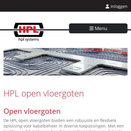
Inloggen
Menu
HPL open vloergoten
Open vloergoten
De HPL open vloergoten bieden een robuuste en flexibele
oplossing voor kabelbeheer in diverse toepassingen. Met een