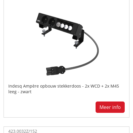
Indesq Ampère opbouw stekkerdoos - 2x WCD + 2x M45
leeg - zwart
Meer info
423.0032Z/152