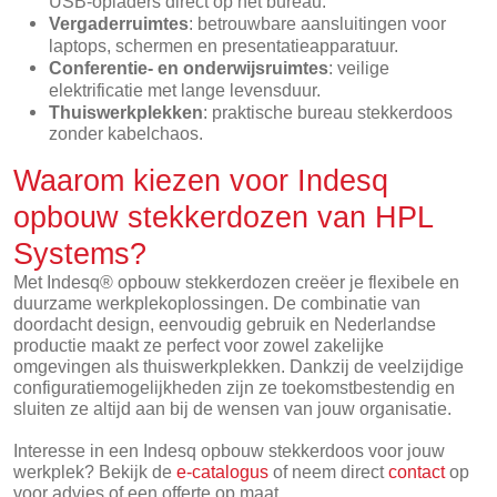
USB-opladers direct op het bureau.
Vergaderruimtes
: betrouwbare aansluitingen voor
laptops, schermen en presentatieapparatuur.
Conferentie- en onderwijsruimtes
: veilige
elektrificatie met lange levensduur.
Thuiswerkplekken
: praktische bureau stekkerdoos
zonder kabelchaos.
Waarom kiezen voor Indesq
opbouw stekkerdozen van HPL
Systems?
Met Indesq® opbouw stekkerdozen creëer je flexibele en
duurzame werkplekoplossingen. De combinatie van
doordacht design, eenvoudig gebruik en Nederlandse
productie maakt ze perfect voor zowel zakelijke
omgevingen als thuiswerkplekken. Dankzij de veelzijdige
configuratiemogelijkheden zijn ze toekomstbestendig en
sluiten ze altijd aan bij de wensen van jouw organisatie.
Interesse in een Indesq opbouw stekkerdoos voor jouw
werkplek? Bekijk de
e-catalogus
of neem direct
contact
op
voor advies of een offerte op maat.