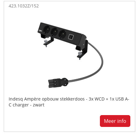
423.1032Z/152
Indesq Ampère opbouw stekkerdoos - 3x WCD + 1x USB A-
C charger - zwart
Meer info