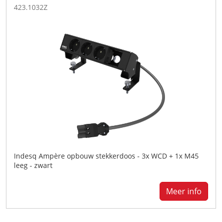
423.1032Z
Indesq Ampère opbouw stekkerdoos - 3x WCD + 1x M45
leeg - zwart
Meer info