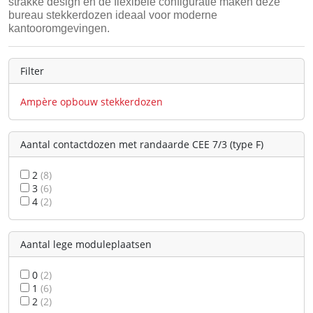
strakke design en de flexibele configuratie maken deze
bureau stekkerdozen ideaal voor moderne
kantooromgevingen.
Filter
Ampère opbouw stekkerdozen
Aantal contactdozen met randaarde CEE 7/3 (type F)
2
(8)
3
(6)
4
(2)
Aantal lege moduleplaatsen
0
(2)
1
(6)
2
(2)