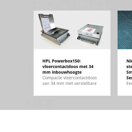
HPL Powerbox150:
Ni
vloercontactdoos met 34
st
mm inbouwhoogte
Sm
Compacte vloercontactdoos
Se
van 34 mm met verstelbare
Ee
dekselsets. Ideaal voor
af
renovatie, kantoren, retail en
co
hoogwaardige interieurs.
he
in
wa
ui
va
Pr