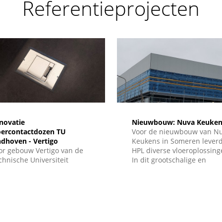
Referentieprojecten
monteerd en afgewerkt.
en datavoorzieningen
eenvoudig geïntegreerd zij
novatie
Nieuwbouw: Nuva Keuken
oercontactdozen TU
Voor de nieuwbouw van N
ndhoven - Vertigo
Keukens in Someren lever
or gebouw Vertigo van de
HPL diverse vloeroplossing
chnische Universiteit
In dit grootschalige en
ndhoven ontwikkelde HPL
duurzame project stonden
n renovatieoplossing voor
flexibiliteit, installatiegema
staande
en een nette afwerking
oercontactdozen. De
centraal.
stallaties moesten worden
rvangen zonder sloopwerk