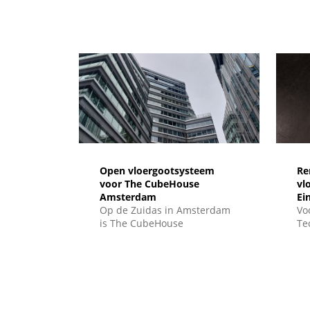
ge
Open vloergootsysteem
Re
voor The CubeHouse
vl
Amsterdam
Ei
Op de Zuidas in Amsterdam
Vo
is The CubeHouse
Te
gerealiseerd: een duurzaam,
Ei
hybride houten
ee
kantoorgebouw van 11
be
verdiepingen op een
vl
compacte bouwlocatie
in
(“postzegel”). Voor dit
ve