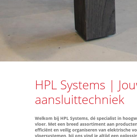
HPL Systems | Jou
aansluittechniek
Welkom bij HPL Systems, dé specialist in hoogw
vloer. Met een breed assortiment aan producten 
efficiënt en veilig organiseren van elektrische
vloersystemen, bij ons vind je altijd een oploss