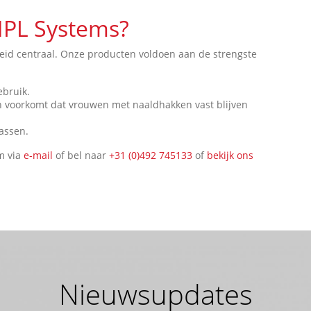
HPL Systems?
heid centraal. Onze producten voldoen aan de strengste
ebruik.
 voorkomt dat vrouwen met naaldhakken vast blijven
assen.
m via
e-mail
of bel naar
+31 (0)492 745133
of
bekijk ons
Nieuwsupdates