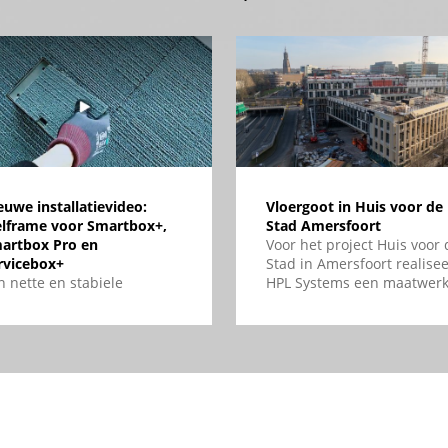
euwe installatievideo:
Vloergoot in Huis voor de
elframe voor Smartbox+,
Stad Amersfoort
artbox Pro en
Voor het project Huis voor 
rvicebox+
Stad in Amersfoort realisee
n nette en stabiele
HPL Systems een maatwer
werking begint bij een
vloergoot voor efficiënt en
rrecte installatie. Daarom
flexibel kabelmanagement 
bben we een nieuwe
de vloer, met een slim
stallatievideo ontwikkeld
geïntegreerd
arin stap voor stap wordt
vloergootsysteem. Deze
tgelegd hoe het stelframe
oplossing zorgt voor een
n de Smartbox+, Smartbox
toekomstbestendige
o en Servicebox+ wordt
infrastructuur waarin stro