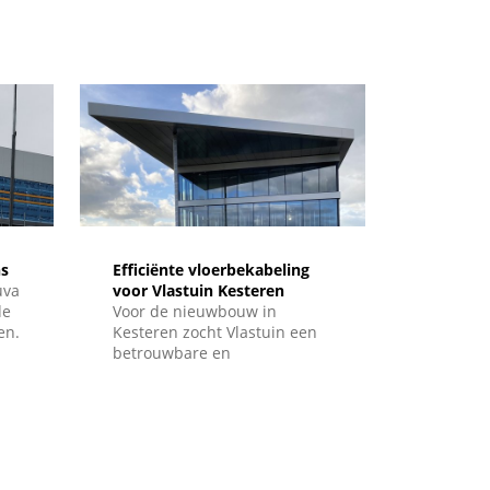
n.
s
Efficiënte vloerbekabeling
uva
voor Vlastuin Kesteren
de
Voor de nieuwbouw in
en.
Kesteren zocht Vlastuin een
betrouwbare en
toekomstbestendige
k
oplossing voor de stroom- en
databekabeling in het nieuwe
pand. De infrastructuur
moest flexibel inzetbaar zijn,
eenvoudig uit te breiden en