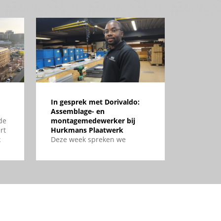
In gesprek met Dorivaldo:
Assemblage- en
de
montagemedewerker bij
rt
Hurkmans Plaatwerk
k
Deze week spreken we
Dorivaldo, assemblage- en
in
montagemedewerker bij
Hurkmans Plaatwerk. In dit
interview vertelt hij hoe hij te
werk gaat en waarom
samenwerken voor hem zo
belangrijk is.
om-