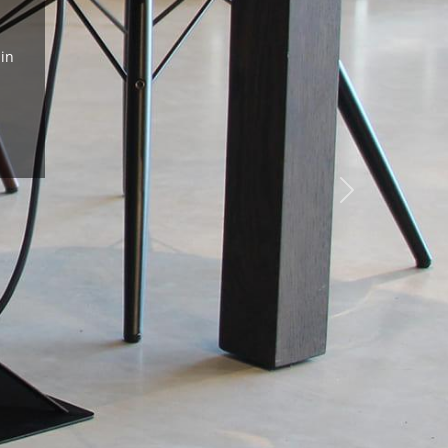
in
Next