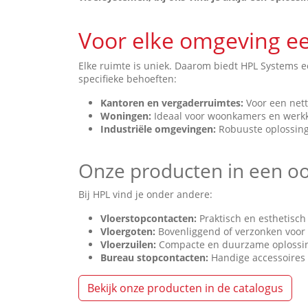
Voor elke omgeving e
Elke ruimte is uniek. Daarom biedt HPL Systems e
specifieke behoeften:
Kantoren en vergaderruimte
s:
Voor een nett
Woningen
:
Ideaal voor woonkamers en werk
Industriële omgevingen
:
Robuuste oplossinge
Onze producten in een o
Bij HPL vind je onder andere:
Vloerstopcontacte
n:
Praktisch en esthetisch 
Vloergote
n:
Bovenliggend of verzonken voor 
Vloerzuile
n:
Compacte en duurzame oplossin
Bureau stopcontacten
:
Handige accessoires
Bekijk onze producten in de catalogus