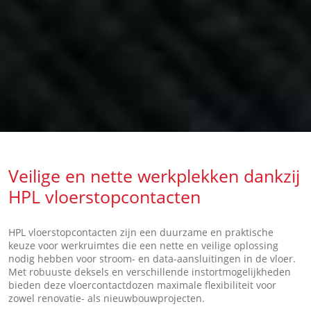
Veilige en nette werkplekken dankzij
HPL vloerstopcontacten
HPL vloerstopcontacten zijn een duurzame en praktische
keuze voor werkruimtes die een nette en veilige oplossing
nodig hebben voor stroom- en data-aansluitingen in de vloer.
Met robuuste deksels en verschillende instortmogelijkheden
bieden deze vloercontactdozen maximale flexibiliteit voor
zowel renovatie- als nieuwbouwprojecten.