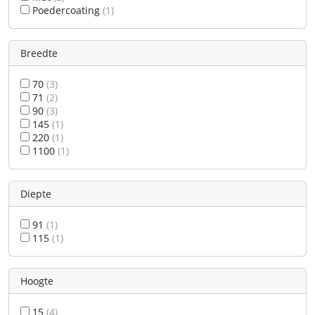
Poedercoating
(1)
Breedte
70
(3)
71
(2)
90
(3)
145
(1)
220
(1)
1100
(1)
Diepte
91
(1)
115
(1)
Hoogte
15
(4)