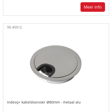
Meer info
90.45012
Indesq+ kabeldoorvoer Ø80mm - metaal alu