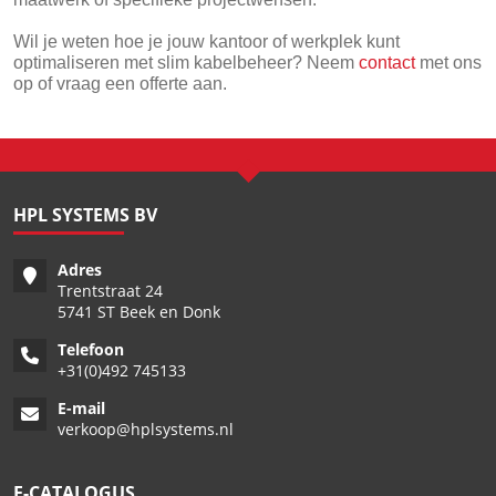
Wil je weten hoe je jouw kantoor of werkplek kunt
optimaliseren met slim kabelbeheer? Neem
contact
met ons
op of vraag een offerte aan.
HPL SYSTEMS BV
Adres
Trentstraat 24
5741 ST Beek en Donk
Telefoon
+
31(0)492 745133
E-mail
verkoop@hplsystems.nl
E-CATALOGUS