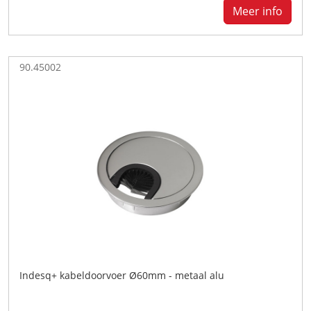
Meer info
90.45002
Indesq+ kabeldoorvoer Ø60mm - metaal alu