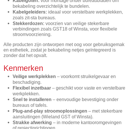
Kabelgoten:
voor montage onder bureaubladen om
bekabeling overzichtelijk te bundelen.
Kabelgeleiders:
ideaal voor verstelbare werkplekken,
zoals zit-sta bureaus.
Stekkerdozen:
voorzien van veilige stekerbare
verbindingen zoals GST18 of Winsta, voor flexibele
stroomvoorziening.
Alle producten zijn ontworpen met oog voor gebruiksgemak
en esthetiek, zodat je bekabeling netjes geïntegreerd is
zonder dat het opvalt.
Kenmerken
Veilige werkplekken
– voorkomt struikelgevaar en
beschadiging.
Flexibel inzetbaar
– geschikt voor vaste en verstelbare
werkplekken.
Snel te installeren
– eenvoudige bevestiging onder
bureaus of tafels.
Plug-and-play stroomoplossingen
– met stekerbare
aansluitingen (Wieland GST of Winsta).
Strakke afwerking
– in moderne kantooromgevingen
of projectinrichtingen.