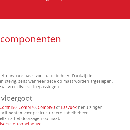
n componenten
betrouwbare basis voor kabelbeheer. Dankzij de
en stevig, zelfs wanneer deze op maat worden afgeslepen.
eaal voor diverse toepassingen.
vloergoot
Combi50
,
Combi70
,
Combi90
of
Easybox
-behuizingen.
partimenten voor gestructureerd kabelbeheer.
zelfs na het doorzagen op maat.
iversele koppelbeugel
.