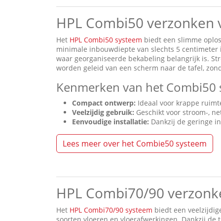
HPL Combi50 verzonken v
Het
HPL Combi50 systeem
biedt een slimme oplos
minimale inbouwdiepte van slechts 5 centimeter i
waar georganiseerde bekabeling belangrijk is. S
worden geleid van een scherm naar de tafel, zond
Kenmerken van het Combi50 
Compact ontwerp:
Ideaal voor krappe ruimt
Veelzijdig gebruik:
Geschikt voor stroom-, ne
Eenvoudige installatie:
Dankzij de geringe in
Lees meer over het Combie50 systeem
HPL Combi70/90 verzonke
Het
HPL Combi70/90 systeem
biedt een veelzijdig
soorten vloeren en vloerafwerkingen. Dankzij de