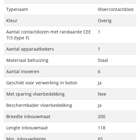
Typenaam
Vloercontactdoos
Kleur
Overig
Aantal contactdozen met randaarde CEE
1
7/3 (type F)
Aantal apparaatbekers
1
Materiaal behuizing
Staal
Aantal invoeren
6
Geschikt voor verwerking in beton
Ja
Met sparing vloerbedekking
Nee
Beschermkader vloerbedekking
Ja
Breedte inbouwmaat
200
Lengte inbouwmaat
118
Min. inbouwdiepte
65