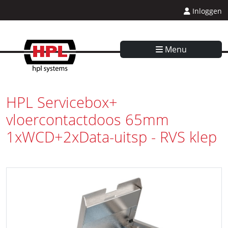
Inloggen
Menu
HPL Servicebox+
vloercontactdoos 65mm
1xWCD+2xData-uitsp - RVS klep