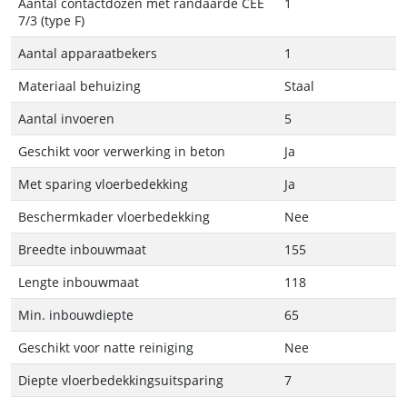
Aantal contactdozen met randaarde CEE
1
7/3 (type F)
Aantal apparaatbekers
1
Materiaal behuizing
Staal
Aantal invoeren
5
Geschikt voor verwerking in beton
Ja
Met sparing vloerbedekking
Ja
Beschermkader vloerbedekking
Nee
Breedte inbouwmaat
155
Lengte inbouwmaat
118
Min. inbouwdiepte
65
Geschikt voor natte reiniging
Nee
Diepte vloerbedekkingsuitsparing
7