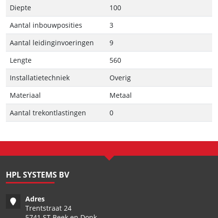
Diepte
100
Aantal inbouwposities
3
Aantal leidinginvoeringen
9
Lengte
560
Installatietechniek
Overig
Materiaal
Metaal
Aantal trekontlastingen
0
HPL SYSTEMS BV
Adres
Trentstraat 24
5741 ST Beek en Donk