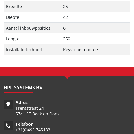
Breedte
25
Diepte
42
Aantal inbouwposities
6
Lengte
250
Installatietechniek
Keystone module
HPL SYSTEMS BV
Adres
Trentstraat 24
5741 ST Beek en Donk
Telefoon
+
31(0)492 745133