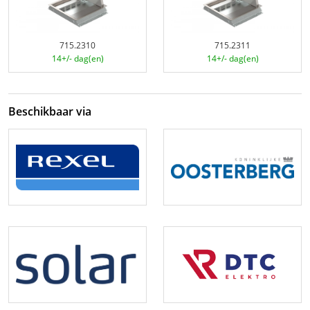
715.2310
715.2311
14+/- dag(en)
14+/- dag(en)
Beschikbaar via