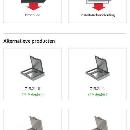
Brochure
Installatiehandleiding
Alternatieve producten
715.2110
715.2111
14+/- dag(en)
7+/- dag(en)