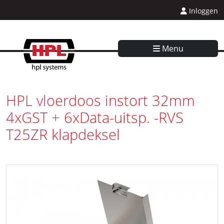
Inloggen
Menu
HPL vloerdoos instort 32mm
4xGST + 6xData-uitsp. -RVS
T25ZR klapdeksel