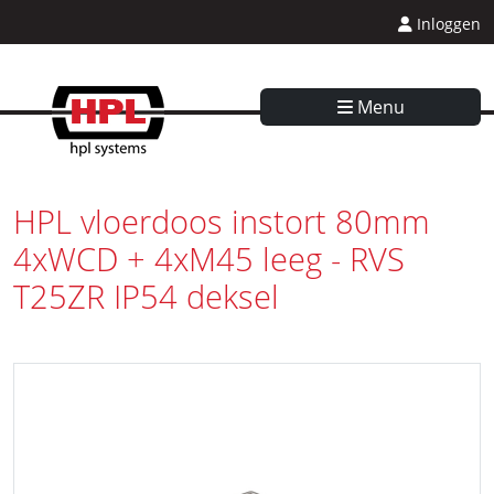
Inloggen
Menu
HPL vloerdoos instort 80mm
4xWCD + 4xM45 leeg - RVS
T25ZR IP54 deksel