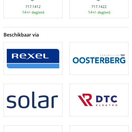
717.1412
717.1422
14+/- dag(en)
14+/- dag(en)
Beschikbaar via