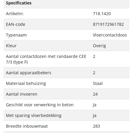
Specificaties
Artikelnr.
718.1420
EAN-code
8719172961782
Typenaam
Vloercontactdoos
Kleur
Overig
Aantal contactdozen met randaarde CEE
2
7/3 (type F)
Aantal apparaatbekers
2
Materiaal behuizing
Staal
Aantal invoeren
24
Geschikt voor verwerking in beton
Ja
Met sparing vloerbedekking
Ja
Breedte inbouwmaat
283