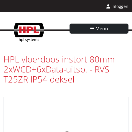
Inloggen
Menu
HPL vloerdoos instort 80mm
2xWCD+6xData-uitsp. - RVS
T25ZR IP54 deksel