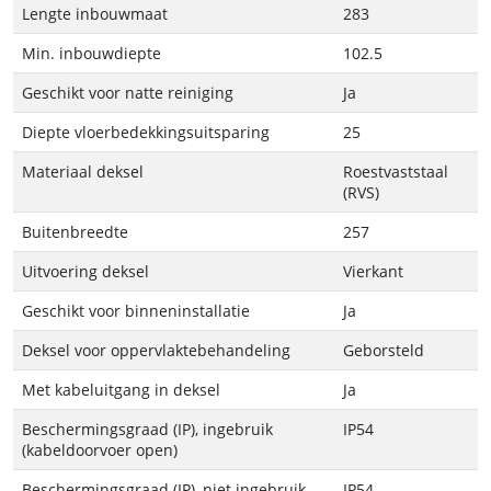
Lengte inbouwmaat
283
Min. inbouwdiepte
102.5
Geschikt voor natte reiniging
Ja
Diepte vloerbedekkingsuitsparing
25
Materiaal deksel
Roestvaststaal
(RVS)
Buitenbreedte
257
Uitvoering deksel
Vierkant
Geschikt voor binneninstallatie
Ja
Deksel voor oppervlaktebehandeling
Geborsteld
Met kabeluitgang in deksel
Ja
Beschermingsgraad (IP), ingebruik
IP54
(kabeldoorvoer open)
Beschermingsgraad (IP), niet ingebruik
IP54