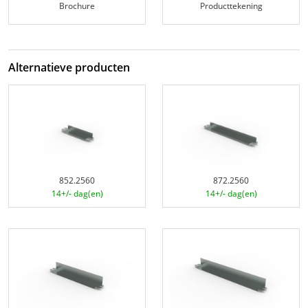
Brochure
Producttekening
Alternatieve producten
852.2560
872.2560
14+/- dag(en)
14+/- dag(en)