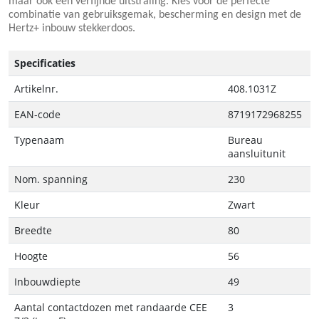
maar ook een verfijnde uitstraling. Kies voor de perfecte
combinatie van gebruiksgemak, bescherming en design met de
Hertz+ inbouw stekkerdoos.
Specificaties
Artikelnr.
408.1031Z
EAN-code
8719172968255
Typenaam
Bureau
aansluitunit
Nom. spanning
230
Kleur
Zwart
Breedte
80
Hoogte
56
Inbouwdiepte
49
Aantal contactdozen met randaarde CEE
3