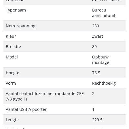
Typenaam
Bureau
aansluitunit
Nom. spanning
230
Kleur
Zwart
Breedte
89
Model
Opbouw
montage
Hoogte
76.5
Vorm
Rechthoekig
Aantal contactdozen met randaarde CEE
2
7/3 (type F)
Aantal USB-A poorten
1
Lengte
229.5