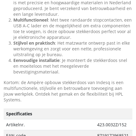
is met precisie en hoogwaardige materialen in Nederland
geproduceerd. Je bent verzekerd van betrouwbaarheid en
een lange levensduur.
Multifunctioneel
: Met twee randaarde stopcontacten, een
USB A-C lader en de mogelijkheid om extra componenten
toe te voegen, is deze opbouw stekkerdoos perfect voor al
je elektronische apparatuur.
Stijlvol en praktisch
: Het matzwarte ontwerp past in elke
werkomgeving en zorgt voor een nette, professionele
uitstraling op je bureau.
Eenvoudige installatie
: Je monteert de stekkerdoos snel
en moeiteloos met het meegeleverde
bevestigingsmateriaal.
Kortom: de Ampère opbouw stekkerdoos van Indesq is een
multifunctionele, stijlvolle en betrouwbare toevoeging aan
jouw werkplek. Ontdek het gemak en de flexibiliteit bij HPL
Systems.
Specificaties
Artikelnr.
423.0032Z/152
EAN-code
8719172968521