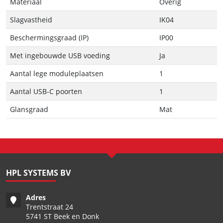
Materiaal
Overig
Slagvastheid
IK04
Beschermingsgraad (IP)
IP00
Met ingebouwde USB voeding
Ja
Aantal lege moduleplaatsen
1
Aantal USB-C poorten
1
Glansgraad
Mat
HPL SYSTEMS BV
Adres
Trentstraat 24
5741 ST Beek en Donk