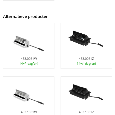
Alternatieve producten
453.0031W
453.0031Z
14+/- dag(en)
14+/- dag(en)
453.1031W
453.1031Z