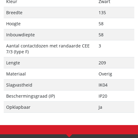
Kleur
Zwart
Breedte
135
Hoogte
58
Inbouwdiepte
58
Aantal contactdozen met randaarde CEE
3
7/3 (type F)
Lengte
209
Materiaal
Overig
Slagvastheid
IK04
Beschermingsgraad (IP)
IP20
Opklapbaar
Ja