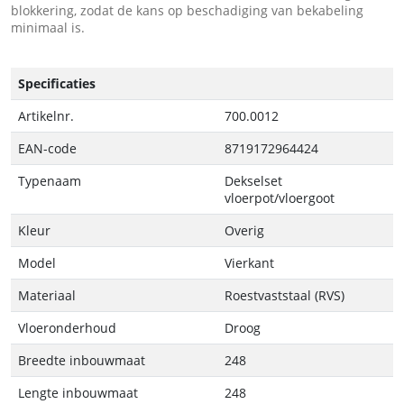
blokkering, zodat de kans op beschadiging van bekabeling
minimaal is.
Specificaties
Artikelnr.
700.0012
EAN-code
8719172964424
Typenaam
Dekselset
vloerpot/vloergoot
Kleur
Overig
Model
Vierkant
Materiaal
Roestvaststaal (RVS)
Vloeronderhoud
Droog
Breedte inbouwmaat
248
Lengte inbouwmaat
248