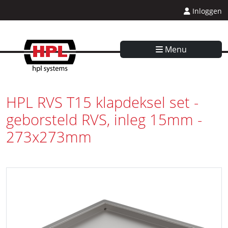
Inloggen
Menu
HPL RVS T15 klapdeksel set -
geborsteld RVS, inleg 15mm -
273x273mm