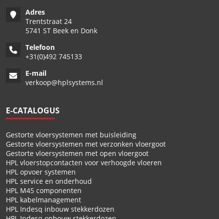
Adres
Trentstraat 24
5741 ST Beek en Donk
Telefoon
+
31(0)492 745133
E-mail
verkoop@hplsystems.nl
E-CATALOGUS
Gestorte vloersystemen met buisleiding
Gestorte vloersystemen met verzonken vloergoot
Gestorte vloersystemen met open vloergoot
HPL vloerstopcontacten voor verhoogde vloeren
HPL opvoer systemen
HPL service en onderhoud
HPL M45 componenten
HPL kabelmanagement
HPL Indesq inbouw stekkerdozen
HPL Indesq opbouw stekkerdozen