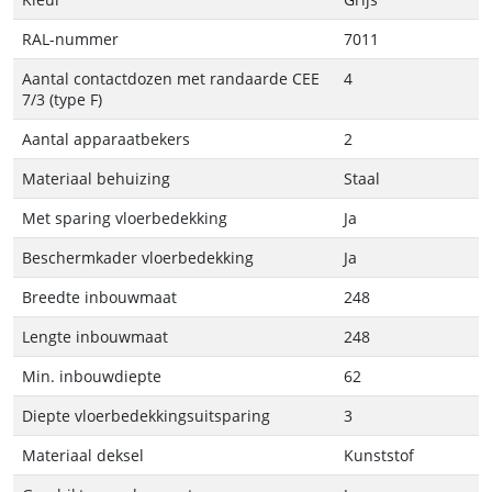
RAL-nummer
7011
Aantal contactdozen met randaarde CEE
4
7/3 (type F)
Aantal apparaatbekers
2
Materiaal behuizing
Staal
Met sparing vloerbedekking
Ja
Beschermkader vloerbedekking
Ja
Breedte inbouwmaat
248
Lengte inbouwmaat
248
Min. inbouwdiepte
62
Diepte vloerbedekkingsuitsparing
3
Materiaal deksel
Kunststof