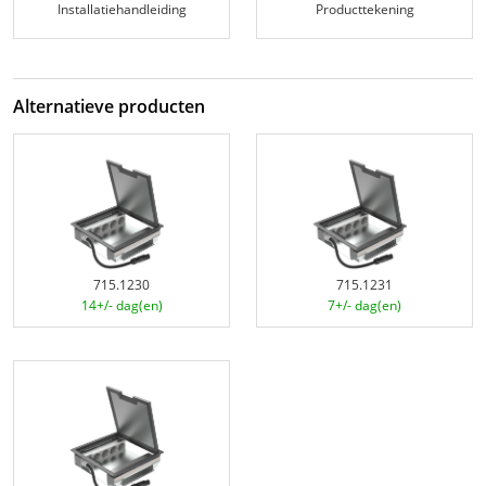
Installatiehandleiding
Producttekening
Alternatieve producten
715.1230
715.1231
14+/- dag(en)
7+/- dag(en)