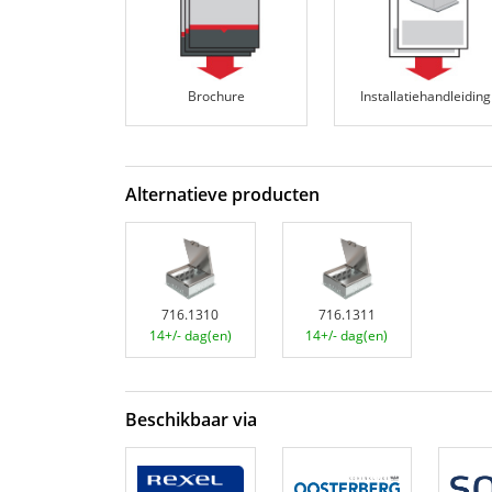
Brochure
Installatiehandleiding
Alternatieve producten
716.1310
716.1311
14+/- dag(en)
14+/- dag(en)
Beschikbaar via