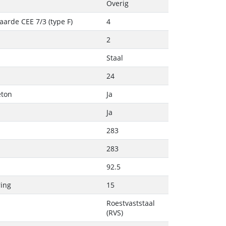
Overig
arde CEE 7/3 (type F)
4
2
Staal
24
eton
Ja
Ja
283
283
92.5
ring
15
Roestvaststaal
(RVS)