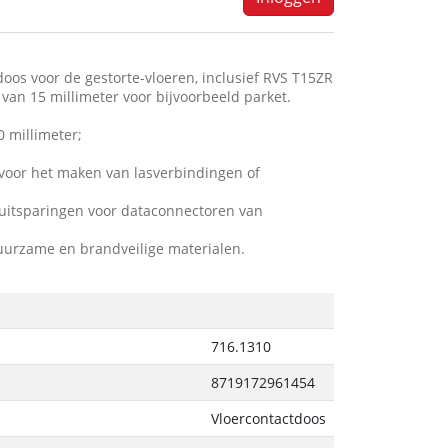
os voor de gestorte-vloeren, inclusief RVS T15ZR
van 15 millimeter voor bijvoorbeeld parket.
 millimeter;
voor het maken van lasverbindingen of
 uitsparingen voor dataconnectoren van
duurzame en brandveilige materialen.
716.1310
8719172961454
Vloercontactdoos