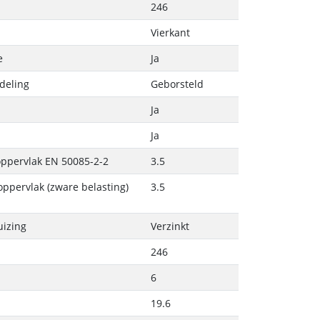
246
Vierkant
e
Ja
deling
Geborsteld
Ja
Ja
 oppervlak EN 50085-2-2
3.5
 oppervlak (zware belasting)
3.5
izing
Verzinkt
246
6
19.6