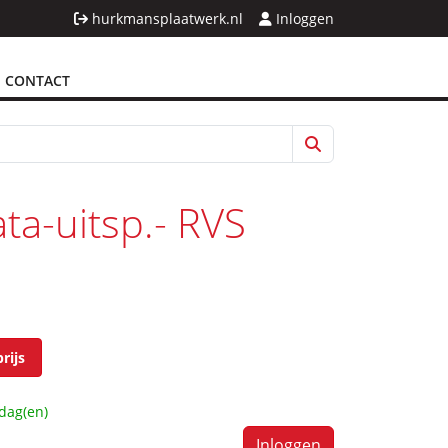
hurkmansplaatwerk.nl
Inloggen
CONTACT
a-uitsp.- RVS
rijs
dag(en)
Inloggen