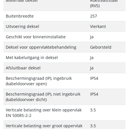
Materiaal deksel
Roestvaststaal
(RVS)
Buitenbreedte
257
Uitvoering deksel
Vierkant
Geschikt voor binneninstallatie
Ja
Deksel voor oppervlaktebehandeling
Geborsteld
Met kabeluitgang in deksel
Ja
Afsluitbaar deksel
Ja
Beschermingsgraad (IP), ingebruik
IP54
(kabeldoorvoer open)
Beschermingsgraad (IP), niet ingebruik
IP54
(kabeldoorvoer dicht)
Verticale belasting over klein oppervlak
3.5
EN 50085-2-2
Verticale belasting over groot oppervlak
3.5