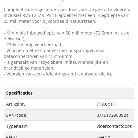
Compleet samengestelde vloerdoos voor de gestorte-vloeren,
inclusief RVS T25ZR IP54 klapdeksel met een inlegdiepte van
25 millimeter voor bijvoorbeeld natuursteen.
- Minimale inbouwdiepte van 50 millimeter (72.5mm inclusief
dekselset);
- 230V volledig voorbedraad;
- Voorzien met een paneel met uitsparingen voor
dataconnectoren van 15x19.6mm;
- Is gemaakt van recyclebare, milieuvriendelijke en
brandveilige materialen;
- Voorzien van een afdichtingsrand (spatwaterdicht).
Specificaties
Artikelnr.
718.0411
EAN-code
8719172960921
Typenaam
Vloercontactdoos
Kleur
Overig