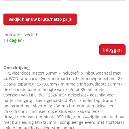
Bekijk hier uw bruto/netto prijs
Indicatie levertijd
14 dag(en)
Inloggen
Omschrijving
HPL vloerdoos instort 50mm - inclusief 1x inbouwpaneel met
4x WCD randaarde (voorbedraad) en 1x inbouwpaneel met 8x
Data-uitsparing 15x19.6mm - minimale inbouwdiepte 50mm -
deksel instelbaar in hoogte van 72.5 tot 85 millimeter -
voorzien van HPL RVS T25ZR IP54 dekselset - geschikt voor
natte reiniging - kleur geborsteld RVS - zonder tapijtrand /
oplegrand met vloerinleg 25mm - buitenmaten dekselset
257x257mm - inclusief opzetstuk voor kabeluitvoer -
draagkracht van tenminste 350 kilogram - 4-zijdig aansluitbaar
met buisleiding Ø19/25mm - compleet geleverd met stortplaat
- vloercontactdoos - vloerstopcontact.