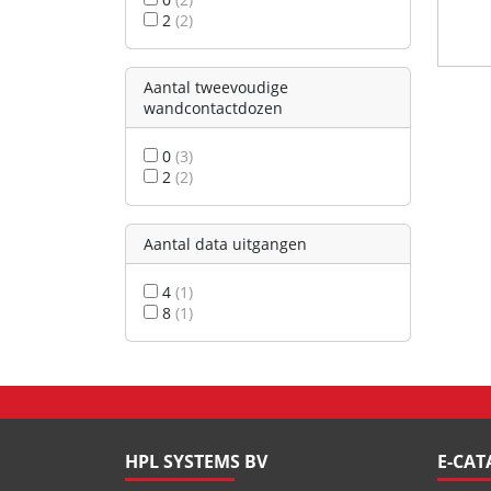
2
(2)
Aantal tweevoudige
wandcontactdozen
0
(3)
2
(2)
Aantal data uitgangen
4
(1)
8
(1)
HPL SYSTEMS BV
E-CA