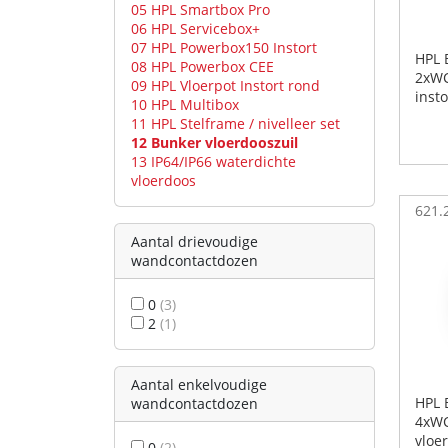
05 HPL Smartbox Pro
06 HPL Servicebox+
07 HPL Powerbox150 Instort
HPL 
08 HPL Powerbox CEE
2xWC
09 HPL Vloerpot Instort rond
inst
10 HPL Multibox
11 HPL Stelframe / nivelleer set
12 Bunker vloerdooszuil
13 IP64/IP66 waterdichte
vloerdoos
621.
Aantal drievoudige
wandcontactdozen
0
(3)
2
(1)
Aantal enkelvoudige
HPL 
wandcontactdozen
4xWC
vloe
0
(2)