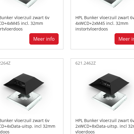
Bunker vloerzuil zwart 6v
HPL Bunker vloerzuil zwart 6
D+4xM45 incl. 32mm
4xWCD+2xM45 incl. 32mm
ortvloerdoos
instortvloerdoos
Meer info
Meer i
2264Z
621.2462Z
Bunker vloerzuil zwart 6v
HPL Bunker vloerzuil zwart 6
D+4xData-uitsp. incl 32mm
2xWCD+8xData-uitsp. incl 3
rdoos
vloerdoos