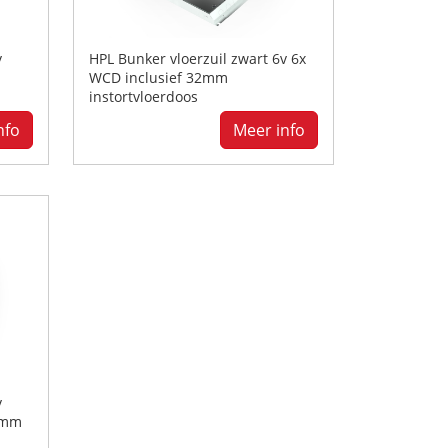
v
HPL Bunker vloerzuil zwart 6v 6x
WCD inclusief 32mm
instortvloerdoos
nfo
Meer info
v
2mm