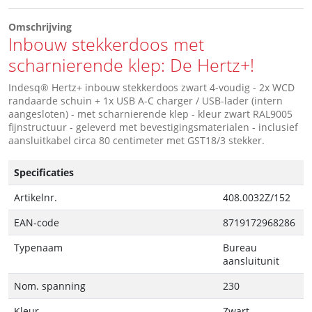
Omschrijving
Inbouw stekkerdoos met
scharnierende klep: De Hertz+!
Indesq® Hertz+ inbouw stekkerdoos zwart 4-voudig - 2x WCD
randaarde schuin + 1x USB A-C charger / USB-lader (intern
aangesloten) - met scharnierende klep - kleur zwart RAL9005
fijnstructuur - geleverd met bevestigingsmaterialen - inclusief
aansluitkabel circa 80 centimeter met GST18/3 stekker.
Specificaties
Artikelnr.
408.0032Z/152
EAN-code
8719172968286
Typenaam
Bureau
aansluitunit
Nom. spanning
230
Kleur
Zwart