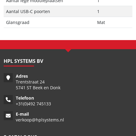
Aantal lege moduleplaatsen
1
Aantal USB-C poorten
1
Glansgraad
Mat
HPL SYSTEMS BV
Adres
Trentstraat 24
5741 ST Beek en Donk
Telefoon
+
31(0)492 745133
E-mail
verkoop@hplsystems.nl