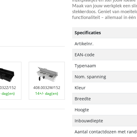
inzetplaatjes en stel jouw ideal
Maak van jouw werkplek een sli
stekkerdoos. Geniet van moeitel
functionaliteit – allemaal in é
Specificaties
Artikelnr.
EAN-code
Typenaam
Nom. spanning
Kleur
0032Z/152
408.0032W/152
- dag(en)
14+/- dag(en)
Breedte
Hoogte
Inbouwdiepte
Aantal contactdozen met randa