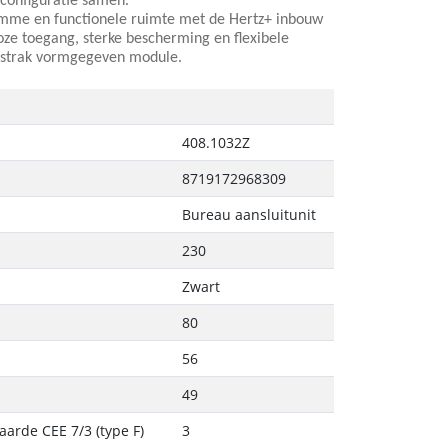
e configuratie samen.
mme en functionele ruimte met de Hertz+ inbouw
oze toegang, sterke bescherming en flexibele
én strak vormgegeven module.
408.1032Z
8719172968309
Bureau aansluitunit
230
Zwart
80
56
49
arde CEE 7/3 (type F)
3