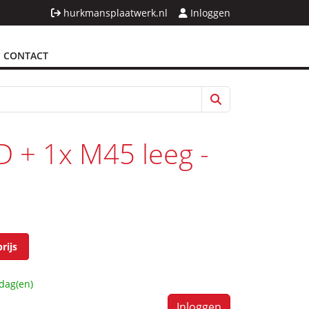
hurkmansplaatwerk.nl
Inloggen
CONTACT
 + 1x M45 leeg -
rijs
dag(en)
Inloggen