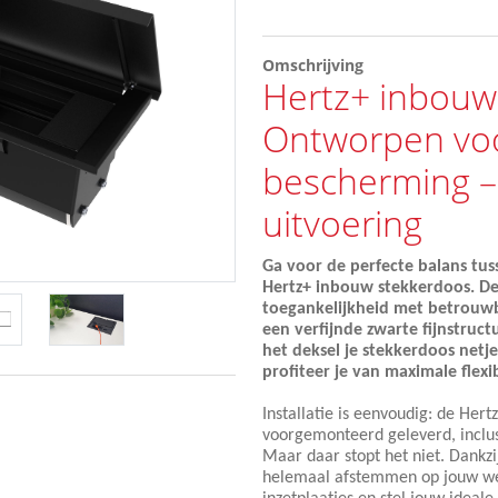
Omschrijving
Hertz+ inbouw
Ontworpen voo
bescherming –
uitvoering
Ga voor de perfecte balans tu
Hertz+ inbouw stekkerdoos. De
toegankelijkheid met betrouwba
een verfijnde zwarte fijnstruct
het deksel je stekkerdoos netje
profiteer je van maximale flexibi
Installatie is eenvoudig: de He
voorgemonteerd geleverd, inclus
Maar daar stopt het niet. Dankz
helemaal afstemmen op jouw we