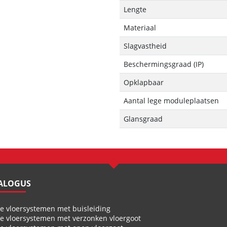
Lengte
Materiaal
Slagvastheid
Beschermingsgraad (IP)
Opklapbaar
Aantal lege moduleplaatsen
Glansgraad
TALOGUS
te vloersystemen met buisleiding
te vloersystemen met verzonken vloergoot