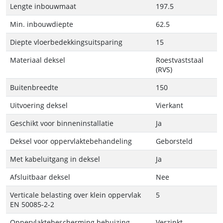
Lengte inbouwmaat
197.5
Min. inbouwdiepte
62.5
Diepte vloerbedekkingsuitsparing
15
Materiaal deksel
Roestvaststaal
(RVS)
Buitenbreedte
150
Uitvoering deksel
Vierkant
Geschikt voor binneninstallatie
Ja
Deksel voor oppervlaktebehandeling
Geborsteld
Met kabeluitgang in deksel
Ja
Afsluitbaar deksel
Nee
Verticale belasting over klein oppervlak
5
EN 50085-2-2
Oppervlaktebescherming behuizing
Verzinkt