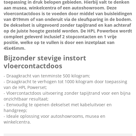
toepassing in druk belopen gebieden. Hierbij valt te denken
aan musea, winkelcentra of een autoshowroom. Deze
vloercontactdoos
is te voeden door middel van buisleidingen
van Ø19mm of van onderuit via de sleufsparing in de bodem.
De dekselset is uitgevoerd zonder tapijtrand en kan achteraf
op de juiste hoogte gesteld worden. De HPL Powerbox wordt
compleet geleverd inclusief 2 stopcontacten en 1 vrije
positie, welke op te vullen is door een inzetplaat van
45x45mm.
Bijzonder stevige instort
vloercontactdoos
- Draagkracht van tenminste 500 kilogram;
- Draagkracht te verhogen tot 1000 kilogram door toepassing
van de HPL Powerset;
- Vloercontactdoos uitvoering zonder tapijtrand voor een bijna
onzichtbaar resultaat;
- Eenvoudig te openen dekselset met kabeluitvoer en
handgreep;
- Ideale oplossing voor autoshowrooms, musea en
winkelcentra.