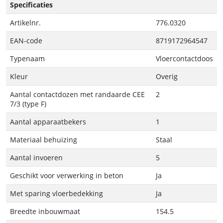
Specificaties
Artikelnr.
776.0320
EAN-code
8719172964547
Typenaam
Vloercontactdoos
Kleur
Overig
Aantal contactdozen met randaarde CEE
2
7/3 (type F)
Aantal apparaatbekers
1
Materiaal behuizing
Staal
Aantal invoeren
5
Geschikt voor verwerking in beton
Ja
Met sparing vloerbedekking
Ja
Breedte inbouwmaat
154.5